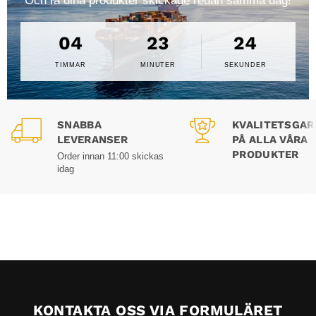
Och få dina produkter skickade redan samma dag!
04
23
23
TIMMAR
MINUTER
SEKUNDER
SNABBA
KVALITETSGAR
LEVERANSER
PÅ ALLA VÅRA
PRODUKTER
Order innan 11:00 skickas
idag
KONTAKTA OSS VIA FORMULÄRET