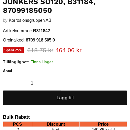
JUNKERS SO120, B31184,
87099185050
by
Korrosionsgruppen AB
Artikelnummer:
B311842
Orginalkod:
8709 918 505 0
Ursprungligt pris
Nuvarande pris
618.75 kr
464.06 kr
Spara
25
%
Tillänglighet:
Finns i lager
Antal
Lägg till
Bulk Rabatt
PCS
Discount
Price
2
5 %
440.86 kr
/st