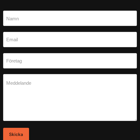
Namn
Email
Företag
Meddelande
Skicka