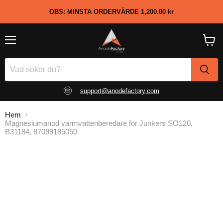
OBS: MINSTA ORDERVÄRDE
1,200.00 kr
Meny
Visa
kundv
support@anodefactory.com
Hem
Magnesiumanod varmvattenberedare för Junkers SO120,
B31184, 87099185050