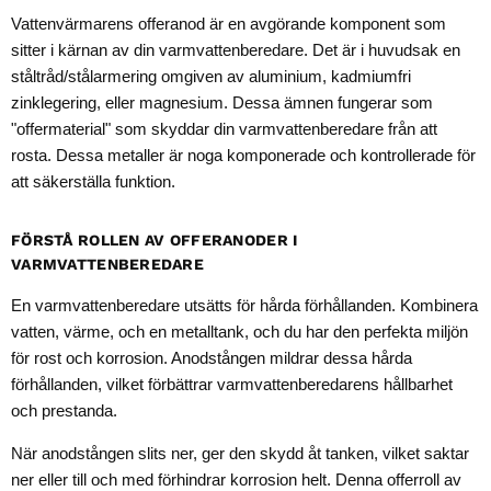
Vattenvärmarens offeranod är en avgörande komponent som
sitter i kärnan av din varmvattenberedare. Det är i huvudsak en
ståltråd/stålarmering omgiven av aluminium, kadmiumfri
zinklegering, eller magnesium. Dessa ämnen fungerar som
"offermaterial" som skyddar din varmvattenberedare från att
rosta. Dessa metaller är noga komponerade och kontrollerade för
att säkerställa funktion.
FÖRSTÅ ROLLEN AV OFFERANODER I
VARMVATTENBEREDARE
En varmvattenberedare utsätts för hårda förhållanden. Kombinera
vatten, värme, och en metalltank, och du har den perfekta miljön
för rost och korrosion. Anodstången mildrar dessa hårda
förhållanden, vilket förbättrar varmvattenberedarens hållbarhet
och prestanda.
När anodstången slits ner, ger den skydd åt tanken, vilket saktar
ner eller till och med förhindrar korrosion helt. Denna offerroll av