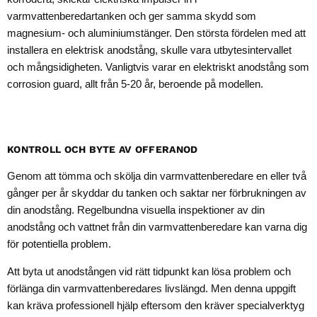
varmvattenberedartanken och ger samma skydd som
magnesium- och aluminiumstänger. Den största fördelen med att
installera en elektrisk anodstång, skulle vara utbytesintervallet
och mångsidigheten. Vanligtvis varar en elektriskt anodstång som
corrosion guard, allt från 5-20 år, beroende på modellen.
KONTROLL OCH BYTE AV OFFERANOD
Genom att tömma och skölja din varmvattenberedare en eller två
gånger per år skyddar du tanken och saktar ner förbrukningen av
din anodstång. Regelbundna visuella inspektioner av din
anodstång och vattnet från din varmvattenberedare kan varna dig
för potentiella problem.
Att byta ut anodstången vid rätt tidpunkt kan lösa problem och
förlänga din varmvattenberedares livslängd. Men denna uppgift
kan kräva professionell hjälp eftersom den kräver specialverktyg