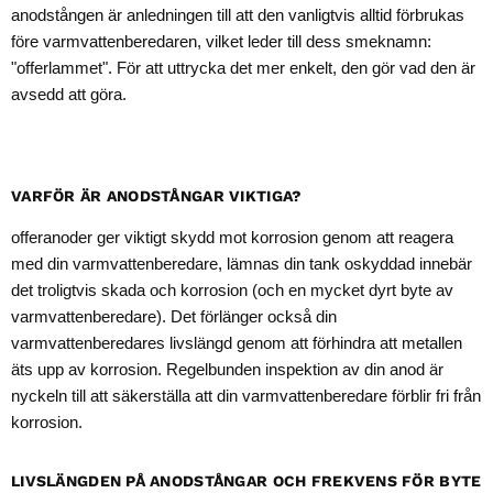
anodstången är anledningen till att den vanligtvis alltid förbrukas
före varmvattenberedaren, vilket leder till dess smeknamn:
"offerlammet". För att uttrycka det mer enkelt, den gör vad den är
avsedd att göra.
VARFÖR ÄR ANODSTÅNGAR VIKTIGA?
offeranoder ger viktigt skydd mot korrosion genom att reagera
med din varmvattenberedare, lämnas din tank oskyddad innebär
det troligtvis skada och korrosion (och en mycket dyrt byte av
varmvattenberedare). Det förlänger också din
varmvattenberedares livslängd genom att förhindra att metallen
äts upp av korrosion. Regelbunden inspektion av din anod är
nyckeln till att säkerställa att din varmvattenberedare förblir fri från
korrosion.
LIVSLÄNGDEN PÅ ANODSTÅNGAR OCH FREKVENS FÖR BYTE