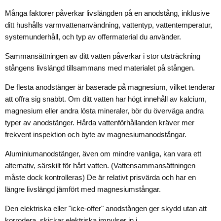
Många faktorer påverkar livslängden på en anodstång, inklusive
ditt hushålls varmvattenanvändning, vattentyp, vattentemperatur,
systemunderhåll, och typ av offermaterial du använder.
Sammansättningen av ditt vatten påverkar i stor utsträckning
stångens livslängd tillsammans med materialet på stången.
De flesta anodstänger är baserade på magnesium, vilket tenderar
att offra sig snabbt. Om ditt vatten har högt innehåll av kalcium,
magnesium eller andra lösta mineraler, bör du överväga andra
typer av anodstänger. Hårda vattenförhållanden kräver mer
frekvent inspektion och byte av magnesiumanodstångar.
Aluminiumanodstänger, även om mindre vanliga, kan vara ett
alternativ, särskilt för hårt vatten. (Vattensammansättningen
måste dock kontrolleras) De är relativt prisvärda och har en
längre livslängd jämfört med magnesiumstångar.
Den elektriska eller "icke-offer" anodstången ger skydd utan att
korrodera, skickar elektriska impulser in i