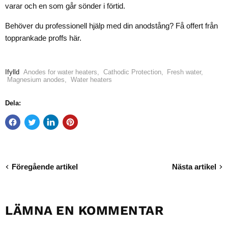
varar och en som går sönder i förtid.
Behöver du professionell hjälp med din anodstång? Få offert från
topprankade proffs
här
.
Ifylld
Anodes for water heaters
,
Cathodic Protection
,
Fresh water
,
Magnesium anodes
,
Water heaters
Dela:
Föregående artikel
Nästa artikel
LÄMNA EN KOMMENTAR