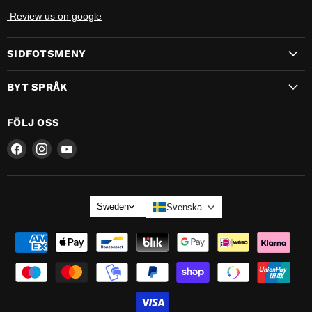
Review us on google
SIDFOTSMENY
BYT SPRÅK
FÖLJ OSS
Hitta
Hitta
Hitta
oss
oss
oss
på
på
på
SPRÅK
Sweden
Svenska