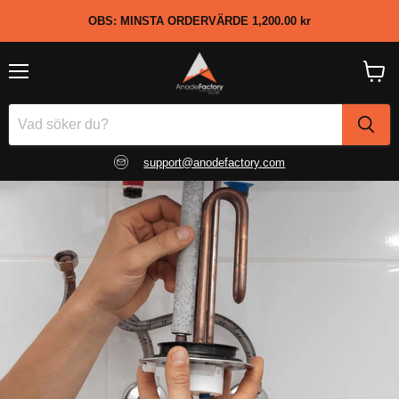
OBS: MINSTA ORDERVÄRDE
1,200.00 kr
Meny
Visa
kundv
support@anodefactory.com