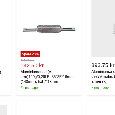
Spara
23
%
Ursprungligt
185.00 kr
Nuvarande
893.75 kr
pris
142.50 kr
pris
Aluminiumanod
g
Aluminiumanod (AL-
59379 målas b
arm)120g/0,26LB, 85*35*16mm
armering)
(140mm), hål 7*13mm
Finns i lager
Finns i lager