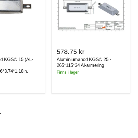
578.75 kr
od KGS© 15 (AL-
Aluminiumanod KGS© 25 -
265*115*34 Al-armering
6*3.74*1.18in,
Finns i lager