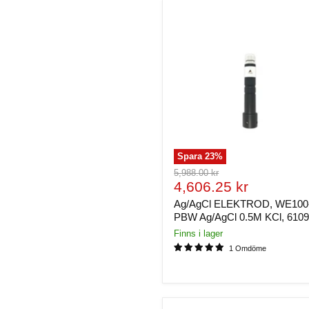
Spara
23
%
Ursprungligt
5,988.00 kr
Nuvarande
pris
4,606.25 kr
pris
Ag/AgCl ELEKTROD, WE100
PBW Ag/AgCl 0.5M KCl, 610
Finns i lager
1 Omdöme