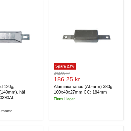
Spara
23
%
Ursprungligt
242.00 kr
de
Nuvarande
pris
186.25 kr
pris
d 120g,
Aluminiumanod (AL-arm) 380g
(140mm), hål
100x48x27mm CC: 184mm
0390AL
Finns i lager
 Omdöme