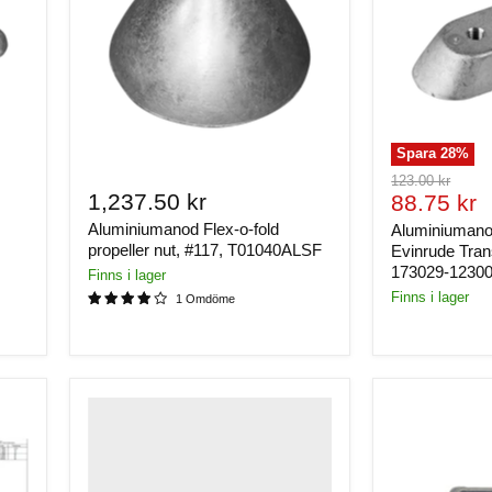
Spara
28
%
Ursprungligt
123.00 kr
1,237.50 kr
Nuvaran
pris
88.75 kr
pris
Aluminiumanod Flex-o-fold
Aluminiumano
propeller nut, #117, T01040ALSF
Evinrude Tra
173029-1230
Finns i lager
Finns i lager
1 Omdöme