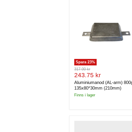
Spara
23
%
Ursprungligt
317.00 kr
Nuvarande
pris
243.75 kr
pris
Aluminiumanod (AL-arm) 800
135x80*30mm (210mm)
Finns i lager