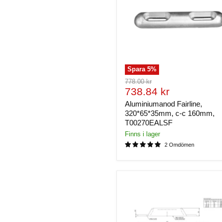
Spara
5
%
Ursprungligt
778.00 kr
Nuvarande
pris
738.84 kr
pris
Aluminiumanod Fairline,
320*65*35mm, c-c 160mm,
T00270EALSF
Finns i lager
2 Omdömen