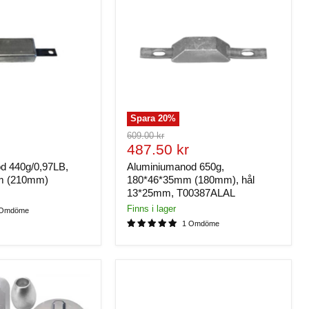
Spara
20
%
Ursprungligt
609.00 kr
de
Nuvarande
pris
487.50 kr
pris
d 440g/0,97LB,
Aluminiumanod 650g,
m (210mm)
180*46*35mm (180mm), hål
13*25mm, T00387ALAL
Finns i lager
 Omdöme
1 Omdöme