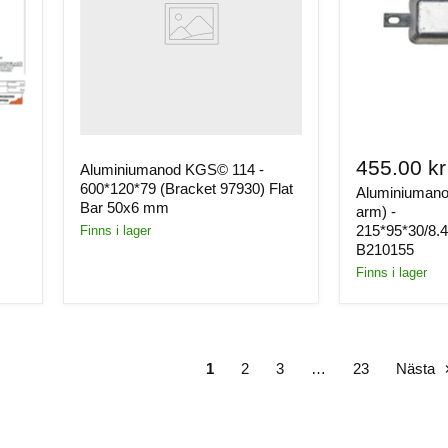
455.00 kr
Aluminiumanod KGS© 114 -
600*120*79 (Bracket 97930) Flat
Aluminiuman
Bar 50x6 mm
arm) -
215*95*30/8.4
Finns i lager
B210155
Finns i lager
1
2
3
…
23
Nästa