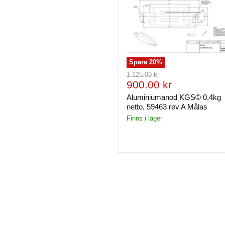
Spara
20
%
Ursprungligt
1,125.00 kr
Nuvarande
pris
900.00 kr
pris
Aluminiumanod KGS© 0,4kg
netto, 59463 rev A Målas
Finns i lager