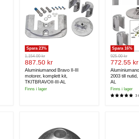
Spara
23
%
Spara
16
%
Ursprungligt
Ursprungligt
1,154.00 kr
925.00 kr
Nuvarande
Nuvaran
pris
887.50 kr
pris
772.55 kr
pris
pris
Aluminiumanod Bravo II-III
Aluminiumanod
motorer, komplett kit,
2003 till nuti
TKITBRAVOII-III-AL
AL
Finns i lager
Finns i lager
3