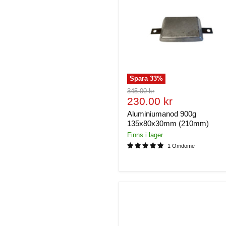
Spara
33
%
Ursprungligt
345.00 kr
Nuvarande
pris
230.00 kr
pris
Aluminiumanod 900g
135x80x30mm (210mm)
Finns i lager
1 Omdöme