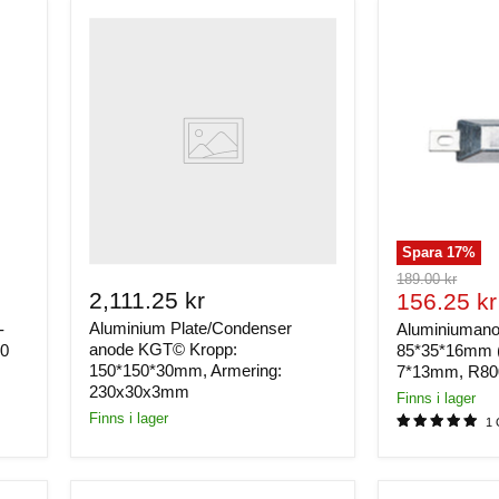
Spara
17
%
Ursprungligt
189.00 kr
2,111.25 kr
Nuvaran
pris
156.25 kr
pris
Aluminium Plate/Condenser
-
Aluminiumano
anode KGT© Kropp:
90
85*35*16mm 
150*150*30mm, Armering:
7*13mm, R80
230x30x3mm
Finns i lager
Finns i lager
1