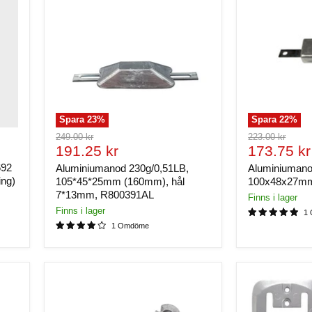
Spara
23
%
Spara
22
%
Ursprungligt
Ursprungligt
249.00 kr
223.00 kr
Nuvarande
Nuvaran
pris
191.25 kr
pris
173.75 kr
pris
pris
692
Aluminiumanod 230g/0,51LB,
Aluminiumano
ing)
105*45*25mm (160mm), hål
100x48x27m
7*13mm, R800391AL
Finns i lager
Finns i lager
1
1 Omdöme