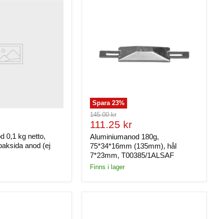
Spara
23
%
Ursprungligt
145.00 kr
Nuvarande
pris
111.25 kr
pris
 0,1 kg netto,
Aluminiumanod 180g,
aksida anod (ej
75*34*16mm (135mm), hål
7*23mm, T00385/1ALSAF
Finns i lager