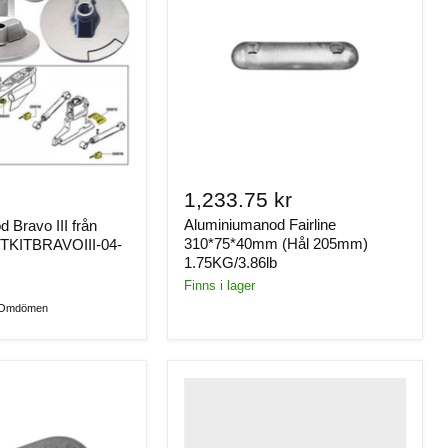
de
1,233.75 kr
Aluminiumanod Fairline
 Bravo III från
310*75*40mm (Hål 205mm)
d, TKITBRAVOIII-04-
1.75KG/3.86lb
Finns i lager
 Omdömen