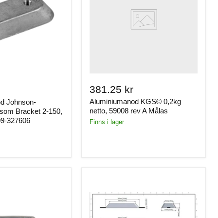
de
381.25 kr
Aluminiumanod KGS© 0,2kg
d Johnson-
netto, 59008 rev A Målas
nsom Bracket 2-150,
09-327606
Finns i lager