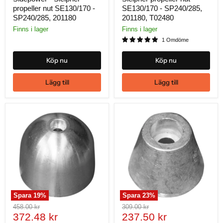
propeller nut SE130/170 -
SE130/170 - SP240/285,
SP240/285, 201180
201180, T02480
Finns i lager
Finns i lager
1 Omdöme
Köp nu
Köp nu
Lägg till
Lägg till
Spara
19
%
Spara
23
%
Ursprungligt
Ursprungligt
458.00 kr
309.00 kr
Nuvarande
Nuvarande
pris
372.48 kr
pris
237.50 kr