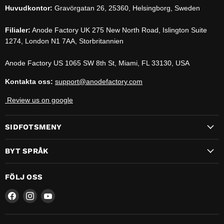
Huvudkontor:
Gravörgatan 26, 25360, Helsingborg, Sweden
Filialer:
Anode Factory UK 275 New North Road, Islington Suite
1274, London N1 7AA, Storbritannien
Anode Factory US 1065 SW 8th St, Miami, FL 33130, USA
Kontakta oss:
support@anodefactory.com
Review us on google
SIDFOTSMENY
BYT SPRÅK
FÖLJ OSS
Hitta
Hitta
Hitta
oss
oss
oss
på
på
på