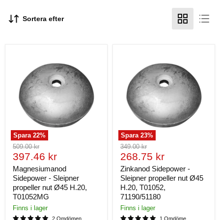
Sortera efter
Spara
22
%
Spara
23
%
Ursprungligt
Ursprungligt
509.00 kr
349.00 kr
Nuvarande
Nuvarande
pris
397.46 kr
pris
268.75 kr
pris
pris
Magnesiumanod
Zinkanod Sidepower -
Sidepower - Sleipner
Sleipner propeller nut Ø45
propeller nut Ø45 H.20,
H.20, T01052,
T01052MG
71190/51180
Finns i lager
Finns i lager
2 Omdömen
1 Omdöme