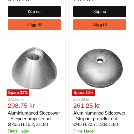
Köp nu
Köp nu
Lägg till
Lägg till
Spara
23
%
Spara
23
%
Ursprungligt
Ursprungligt
271.00 kr
339.00 kr
Nuvarande
Nuvarande
pris
208.75 kr
pris
261.25 kr
pris
pris
Aluminiumanod Sidepower
Aluminiumanod Sidepower
- Sleipner propeller nut
- Sleipner propeller nut
Ø25.6 H.15.2, 31180
Ø45 H.20 71190/51180
Finns i lager
Finns i lager