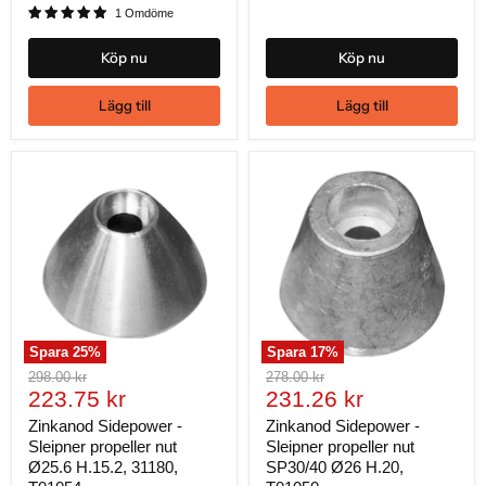
1 Omdöme
Köp nu
Köp nu
Lägg till
Lägg till
Spara
25
%
Spara
17
%
Ursprungligt
Ursprungligt
298.00 kr
278.00 kr
Nuvarande
Nuvarande
pris
223.75 kr
pris
231.26 kr
pris
pris
Zinkanod Sidepower -
Zinkanod Sidepower -
Sleipner propeller nut
Sleipner propeller nut
Ø25.6 H.15.2, 31180,
SP30/40 Ø26 H.20,