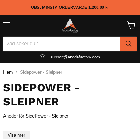
OBS: MINSTA ORDERVÄRDE
1,200.00 kr
Meny
Visa
kundv
support@anodefactory.com
Hem
Sidepower - Sleipner
SIDEPOWER -
SLEIPNER
Anoder för SidePower - Sleipner
Visa mer