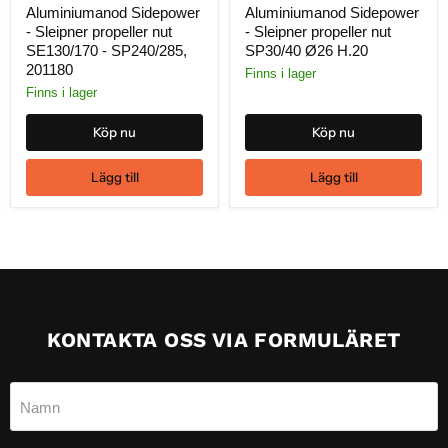
pris
pris
Aluminiumanod Sidepower
Aluminiumanod Sidepower
- Sleipner propeller nut
- Sleipner propeller nut
SE130/170 - SP240/285,
SP30/40 Ø26 H.20
201180
Finns i lager
Finns i lager
Köp nu
Köp nu
Lägg till
Lägg till
KONTAKTA OSS VIA FORMULÄRET
Namn