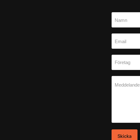
Namn
Email
Företag
Meddelande
Skicka