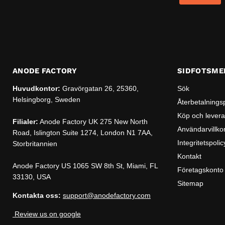
ANODE FACTORY
SIDFOTSME
Huvudkontor:
Gravörgatan 26, 25360,
Sök
Helsingborg, Sweden
Återbetalnings
Köp och levera
Filialer:
Anode Factory UK 275 New North
Användarvillko
Road, Islington Suite 1274, London N1 7AA,
Integritetspolic
Storbritannien
Kontakt
Anode Factory US 1065 SW 8th St, Miami, FL
Företagskonto
33130, USA
Sitemap
Kontakta oss:
support@anodefactory.com
Review us on google