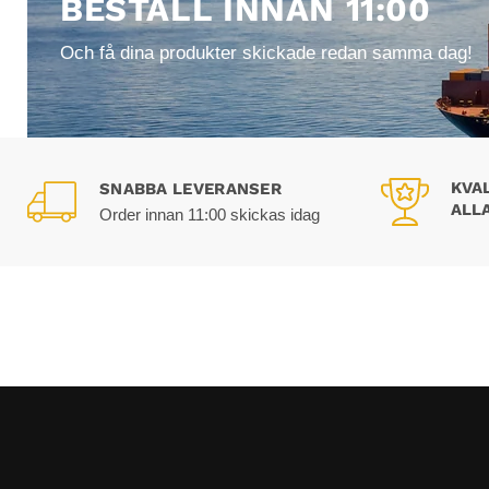
BESTÄLL INNAN 11:00
Och få dina produkter skickade redan samma dag!
KVA
SNABBA LEVERANSER
ALL
Order innan 11:00 skickas idag