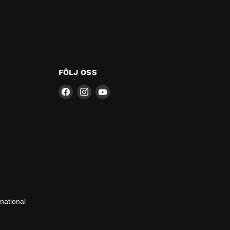
FÖLJ OSS
Hitta
Hitta
Hitta
oss
oss
oss
på
på
på
national