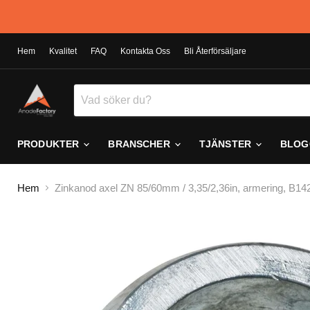
Hem
Kvalitet
FAQ
Kontakta Oss
Bli Återförsäljare
PRODUKTER
BRANSCHER
TJÄNSTER
BLOG
Hem
Zinkanod axel ZN 85/60mm / 3,35/2,36in, armering, B14