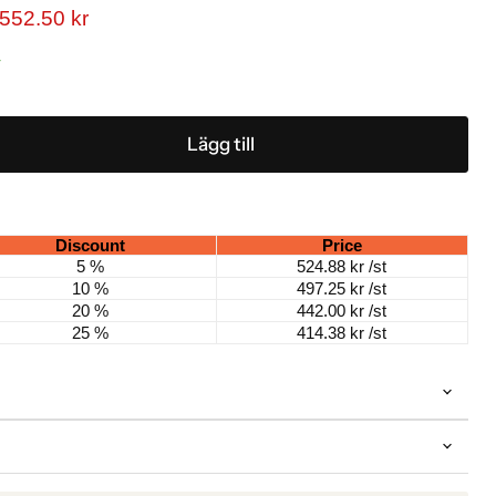
gt pris
Nuvarande pris
552.50 kr
r
Lägg till
Discount
Price
5 %
524.88 kr
/st
10 %
497.25 kr
/st
20 %
442.00 kr
/st
25 %
414.38 kr
/st