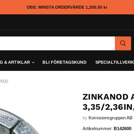
OBS: MINSTA ORDERVÄRDE
1,200.00 kr
G & ARTIKLAR
BLI FÖRETAGSKUND
SPECIALTILLVER
2600
ZINKANOD 
3,35/2,36I
by
Korrosionsgruppen AB
Artikelnummer:
B142600