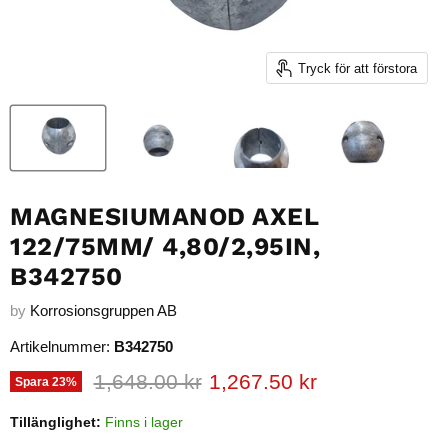
Tryck för att förstora
MAGNESIUMANOD AXEL
122/75MM/ 4,80/2,95IN,
B342750
by
Korrosionsgruppen AB
Artikelnummer:
B342750
Ursprungligt pris
Nuvarande pris
1,648.00 kr
1,267.50 kr
Spara
23
%
Tillänglighet:
Finns i lager