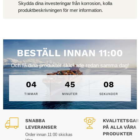
Skydda dina investeringar från korrosion, kolla
produktbeskrivningen för mer information.
BESTÄLL INNAN 11:00
Och få dina produkter skickade redan samma dag!
04
45
08
TIMMAR
MINUTER
SEKUNDER
SNABBA
KVALITETSGAR
LEVERANSER
PÅ ALLA VÅRA
PRODUKTER
Order innan 11:00 skickas