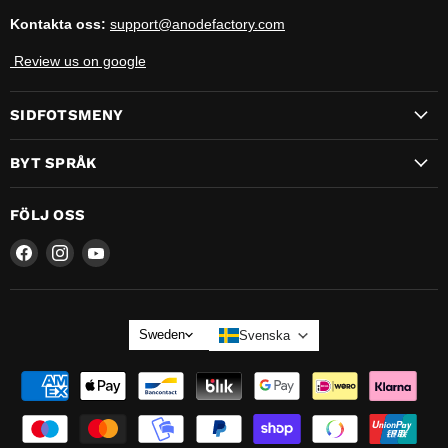
Kontakta oss:
support@anodefactory.com
Review us on google
SIDFOTSMENY
BYT SPRÅK
FÖLJ OSS
Hitta
Hitta
Hitta
oss
oss
oss
på
på
på
SPRÅK
Sweden
Svenska