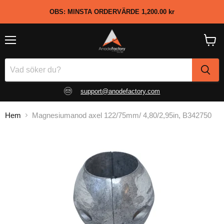
OBS: MINSTA ORDERVÄRDE
1,200.00 kr
Meny
Visa
kundv
support@anodefactory.com
Hem
Magnesiumanod axel 122/75mm/ 4,80/2,95in, B342750