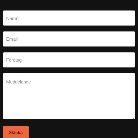
Namn
Email
Företag
Meddelande
Skicka