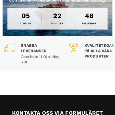
Och få dina produkter skickade redan samma dag!
05
22
47
TIMMAR
MINUTER
SEKUNDER
SNABBA
KVALITETSGAR
LEVERANSER
PÅ ALLA VÅRA
PRODUKTER
Order innan 11:00 skickas
idag
KONTAKTA OSS VIA FORMULÄRET