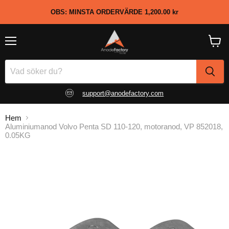
OBS: MINSTA ORDERVÄRDE
1,200.00 kr
Meny
Visa
kundv
support@anodefactory.com
Hem
Aluminiumanod Volvo Penta SD 110-120, motoranod, VP 852018,
0.05KG