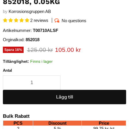
852018, 0.05KG
by
Korrosionsgruppen AB
2 reviews
No questions
Artikelnummer:
T00710ALSF
Orginalkod:
852018
Ursprungligt pris
Nuvarande pris
125.00 kr
105.00 kr
Spara
16
%
Tillänglighet:
Finns i lager
Antal
Lägg till
Bulk Rabatt
PCS
Discount
Price
2
5 %
99.75 kr
/st