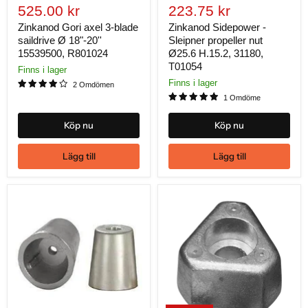
Nuvarande
Nuvarande
pris
525.00 kr
pris
223.75 kr
pris
pris
Zinkanod Gori axel 3-blade
Zinkanod Sidepower -
saildrive Ø 18"-20''
Sleipner propeller nut
15539500, R801024
Ø25.6 H.15.2, 31180,
T01054
Finns i lager
Finns i lager
2 Omdömen
1 Omdöme
Köp nu
Köp nu
Lägg till
Lägg till