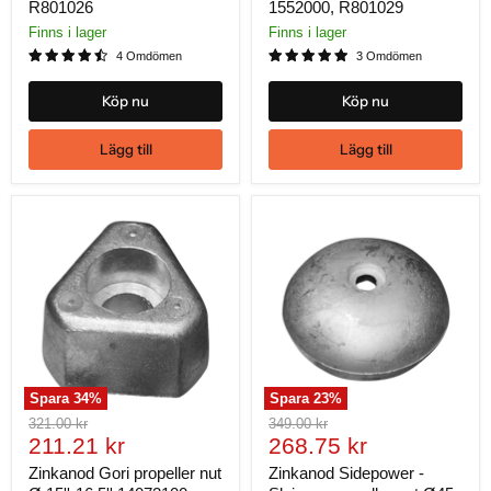
R801026
1552000, R801029
Finns i lager
Finns i lager
4 Omdömen
3 Omdömen
Köp nu
Köp nu
Lägg till
Lägg till
Spara
34
%
Spara
23
%
Ursprungligt
Ursprungligt
321.00 kr
349.00 kr
Nuvarande
Nuvarande
pris
211.21 kr
pris
268.75 kr
pris
pris
Zinkanod Gori propeller nut
Zinkanod Sidepower -