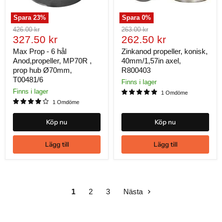
Spara
23
%
Spara
0
%
Ursprungligt
Ursprungligt
426.00 kr
263.00 kr
Nuvarande
Nuvarande
pris
327.50 kr
pris
262.50 kr
pris
pris
Max Prop - 6 hål
Zinkanod propeller, konisk,
Anod,propeller, MP70R ,
40mm/1,57in axel,
prop hub Ø70mm,
R800403
T00481/6
Finns i lager
Finns i lager
1 Omdöme
1 Omdöme
Köp nu
Köp nu
Lägg till
Lägg till
1
2
3
Nästa