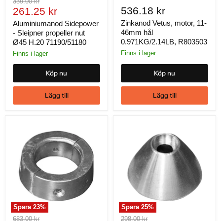
Ursprungligt
339.00 kr
Nuvarande
536.18 kr
pris
261.25 kr
pris
Zinkanod Vetus, motor, 11-
Aluminiumanod Sidepower
46mm hål
- Sleipner propeller nut
0.971KG/2.14LB, R803503
Ø45 H.20 71190/51180
Finns i lager
Finns i lager
Köp nu
Köp nu
Lägg till
Lägg till
Spara
23
%
Spara
25
%
Ursprungligt
Ursprungligt
683.00 kr
298.00 kr