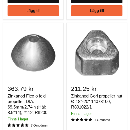
MATERIAL:
Lägg till
Lägg till
Våra propelleranoder finns i olika material, valet av material beror
på vilken typ av vatten din båt kommer att vara i.
Zink
Aluminum
Magnesium
LEVERANS:
Med vårt omfattande lager är de flesta propelleranoder redo att
363.79 kr
211.25 kr
skickas ut redan samma dag. Skulle du inte hitta den anod du
Zinkanod Flex o fold
Zinkanod Gori propeller nut
söker efter, tveka inte på att kontakta oss så hjälper vi dig gärna.
propeller, DIA:
Ø 18''-20'' 14073100,
69,5mm/2,74in (Hål:
R801022/1
8.5*14), #112, Rff200
Finns i lager
Finns i lager
1 Omdöme
7 Omdömen