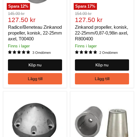
Spara
12
%
Spara
17
%
Ursprungligt
Ursprungligt
145.00 kr
154.00 kr
Nuvarande
Nuvarande
pris
127.50 kr
pris
127.50 kr
pris
pris
Radice/Beneteau Zinkanod
Zinkanod propeller, konisk,
propeller, konisk, 22-25mm
22-25mm/0,87-0,98in axel,
axel, T00400
R800400
Finns i lager
Finns i lager
3 Omdömen
2 Omdömen
Köp nu
Köp nu
Lägg till
Lägg till