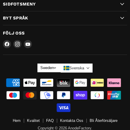
SIDFOTSMENY
BYT SPRÅK
FÖLJ OSS
Hitta
Hitta
Hitta
oss
oss
oss
på
på
på
SPRÅK
Sweden
Svenska
Hem
Kvalitet
FAQ
Kontakta Oss
Bli Återförsäljare
Copyright © 2026 AnodeFactory.