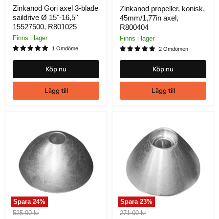
pris
Zinkanod Gori axel 3-blade
Zinkanod propeller, konisk,
saildrive Ø 15"-16,5''
45mm/1,77in axel,
15527500, R801025
R800404
Finns i lager
Finns i lager
1 Omdöme
2 Omdömen
Köp nu
Köp nu
Lägg till
Lägg till
Spara
24
%
Spara
23
%
Ursprungligt
Ursprungligt
525.00 kr
271.00 kr