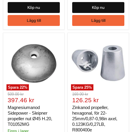
Köp nu
Köp nu
Lägg till
Lägg till
Spara
22
%
Spara
25
%
Ursprungligt
Ursprungligt
509.00 kr
169.00 kr
Nuvarande
Nuvarande
pris
397.46 kr
pris
126.25 kr
pris
pris
Magnesiumanod
Zinkanod propeller,
Sidepower - Sleipner
hexagonal, för 22-
propeller nut Ø45 H.20,
25mm/0,87-0,98in axel,
T01052MG
0.123KG/0,27LB,
R800400e
Finns i lager