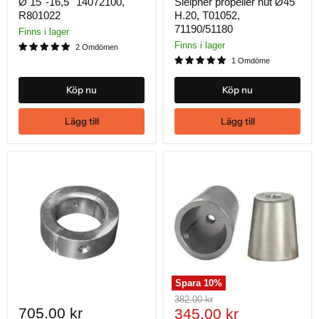
Ø 15''-16,5'' 14072100,
Sleipner propeller nut Ø45
R801022
H.20, T01052,
71190/51180
Finns i lager
Finns i lager
2 Omdömen
1 Omdöme
Köp nu
Köp nu
Lägg till
Lägg till
Spara
10
%
Ursprungligt
382.00 kr
705.00 kr
Nuvarande
pris
345.00 kr