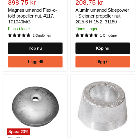
Nuvarande
Nuvarande
pris
398.75 kr
pris
208.75 kr
pris
pris
Magnesiumanod Flex-o-
Aluminiumanod Sidepower
fold propeller nut, #117,
- Sleipner propeller nut
T01040MG
Ø25.6 H.15.2, 31180
Finns i lager
Finns i lager
2 Omdömen
1 Omdöme
Köp nu
Köp nu
Lägg till
Lägg till
Spara
23
%