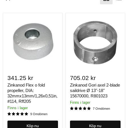
Vi lagerhåller topp kvalitets propellanoder för:
Radice
Max Prop
Gori
Varifold
Variprop
Variprofile
Autoprop
Flex-o-Fold
J-Prop
341.25 kr
705.02 kr
Sole Diesel
Zinkanod Flex o fold
Volvo Penta
Zinkanod Gori axel 2-blade
propeller, DIA:
saildrive Ø 13"-18''
Beneteau
32mmx13mm/1,26x0,51in,
15670000, R801023
Jeanneau
#114, Rff205
Finns i lager
med flera
Finns i lager
7 Omdömen
9 Omdömen
Köp nu
Köp nu