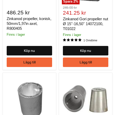
Spara
2
%
Ursprungligt
246.00 kr
486.25 kr
Nuvarande
pris
241.25 kr
pris
Zinkanod propeller, konisk,
Zinkanod Gori propeller nut
50mm/1,97in axel,
Ø 15''-16,50'' 14072100,
R800405
T01022
Finns i lager
Finns i lager
1 Omdöme
Köp nu
Köp nu
Lägg till
Lägg till