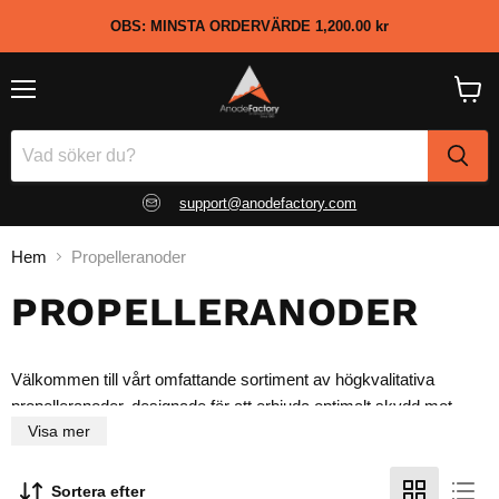
OBS: MINSTA ORDERVÄRDE
1,200.00 kr
Meny
Visa
kundv
support@anodefactory.com
Hem
Propelleranoder
PROPELLERANODER
Välkommen till vårt omfattande sortiment av högkvalitativa
propelleranoder, designade för att erbjuda optimalt skydd mot
Visa mer
korrosion för dina båtpropeller.
Sortera efter